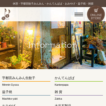
休憩・宇都宮餃子みんみん・かんてんぱぱ・おみやげ・益子焼・雑貨
宇都宮みんみん生餃子
かんてんぱぱ
Minmin Gyoza
Kantenpapa
益子焼
雑 貨
Mashiko-yaki
Zakka
おみやげ
大谷石製品