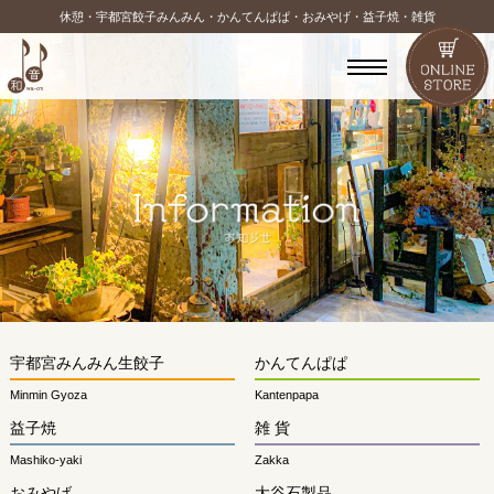
休憩・宇都宮餃子みんみん・かんてんぱぱ・おみやげ・益子焼・雑貨
宇都宮みんみん生餃子
かんてんぱぱ
Minmin Gyoza
Kantenpapa
益子焼
雑 貨
Mashiko-yaki
Zakka
おみやげ
大谷石製品