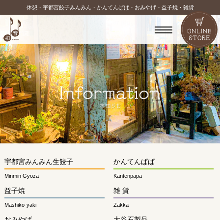
休憩・宇都宮餃子みんみん・かんてんぱぱ・おみやげ・益子焼・雑貨
宇都宮みんみん生餃子
かんてんぱぱ
Minmin Gyoza
Kantenpapa
益子焼
雑 貨
Mashiko-yaki
Zakka
おみやげ
大谷石製品