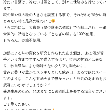
冷たい甘酒は、冷たい甘酒として、別々に仕込みを行なってい
ます。
糀の量や糀の粒の大きさを調整する事で、それぞれが温かい時
と冷たい時で最高の味わいに
さらに糀には、大嘗祭（皇位継承の儀式）でも献上され、一躍
全国的に話題となっている『とちぎの星』を100%使用。
もちろん、砂糖不使用。
加熱による味の変化を研究し作られたあま酒は、 あま酒が苦
手という方まですすんで購入するほど、従来の甘酒とは異な
り、独自製法により雑味のないクリアな味わいに。
甘みと香りが豊かでスッキリとした飲み口、まるで飲むスイー
ツのような『こんな甘酒今まで無かった』と評判のあま酒をお
歳暮にいかがでしょうか？？
受注生産のため、発送までに１週間以上を要する場合がござい
ます。
ご了承ください。