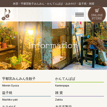
休憩・宇都宮餃子みんみん・かんてんぱぱ・おみやげ・益子焼・雑貨
宇都宮みんみん生餃子
かんてんぱぱ
Minmin Gyoza
Kantenpapa
益子焼
雑 貨
Mashiko-yaki
Zakka
おみやげ
大谷石製品