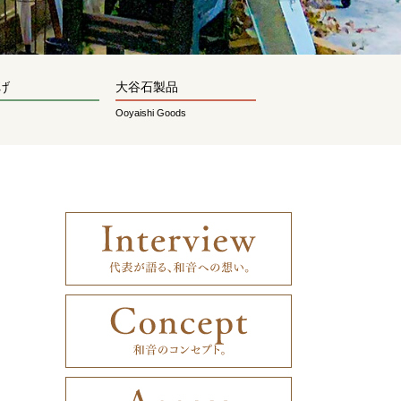
げ
大谷石製品
Ooyaishi Goods