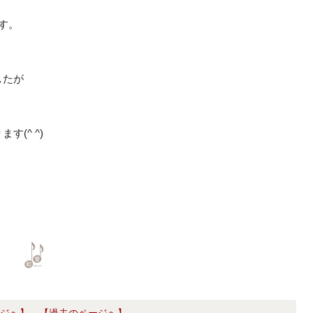
す。
したが
(^ ^)