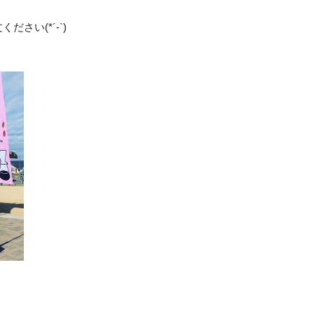
さい(*´-`)