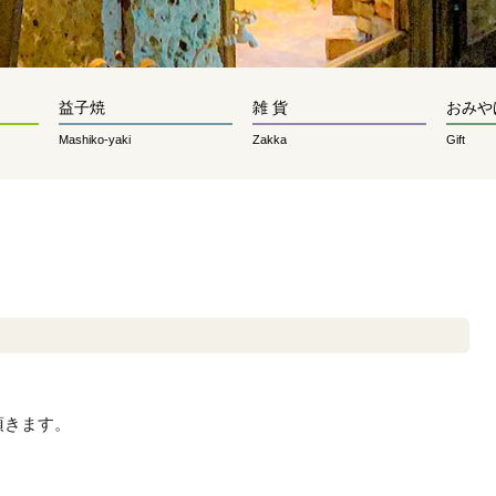
益子焼
雑 貨
おみや
Mashiko-yaki
Zakka
Gift
頂きます。