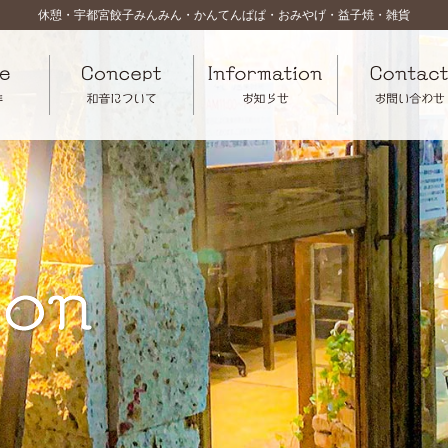
休憩・宇都宮餃子みんみん・かんてんぱぱ・おみやげ・益子焼・雑貨