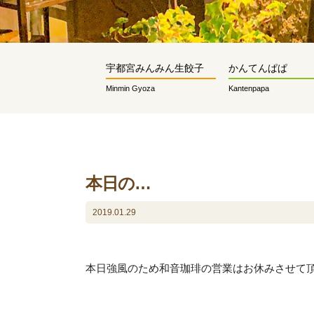
宇都宮みんみん生餃子
かんてんぱぱ
Minmin Gyoza
Kantenpapa
本日の…
2019.01.29
本日強風のため和音珈琲の営業はお休みさせて