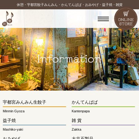
休憩・宇都宮餃子みんみん・かんてんぱぱ・おみやげ・益子焼・雑貨
宇都宮みんみん生餃子
かんてんぱぱ
Minmin Gyoza
Kantenpapa
益子焼
雑 貨
Mashiko-yaki
Zakka
おみやげ
大谷石製品