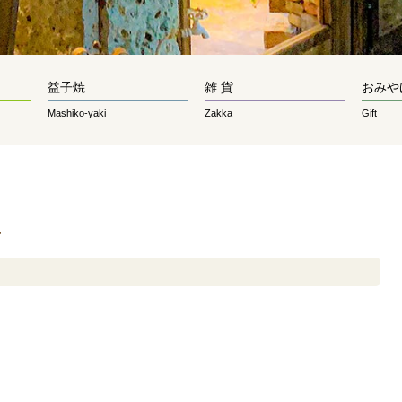
益子焼
雑 貨
おみや
Mashiko-yaki
Zakka
Gift
せ