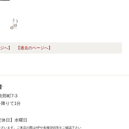
ジへ】
【過去のページへ】
音
次郎町7-3
降りて1分
定休日】水曜日
ございます。
ご来店の際はHPや各種SNS等
をご確認下さい