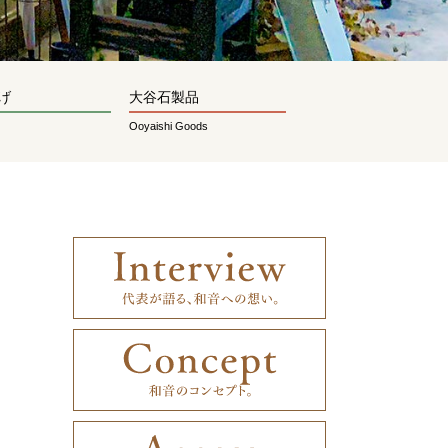
げ
大谷石製品
Ooyaishi Goods