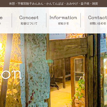
休憩・宇都宮餃子みんみん・かんてんぱぱ・おみやげ・益子焼・雑貨