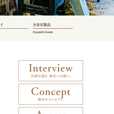
げ
大谷石製品
Ooyaishi Goods