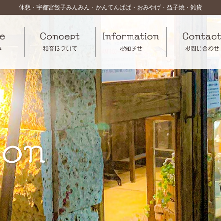
休憩・宇都宮餃子みんみん・かんてんぱぱ・おみやげ・益子焼・雑貨