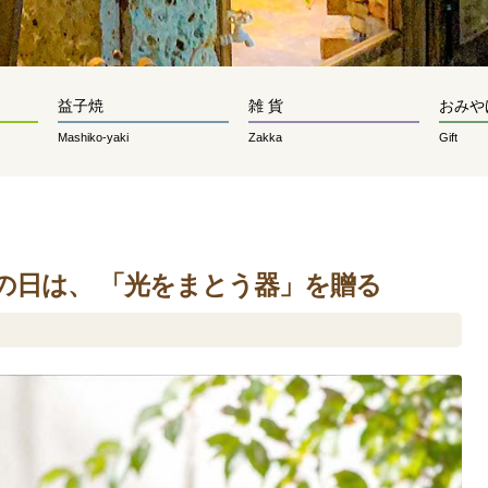
益子焼
雑 貨
おみや
Mashiko-yaki
Zakka
Gift
今年の父の日は、 「光をまとう器」を贈る