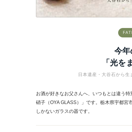
FAT
今年
「光を
日本遺産・大谷石から生
お酒が好きなお父さんへ、いつもとは違う特
硝子（OYA GLASS）」です。栃木県宇
しかないガラスの器です。