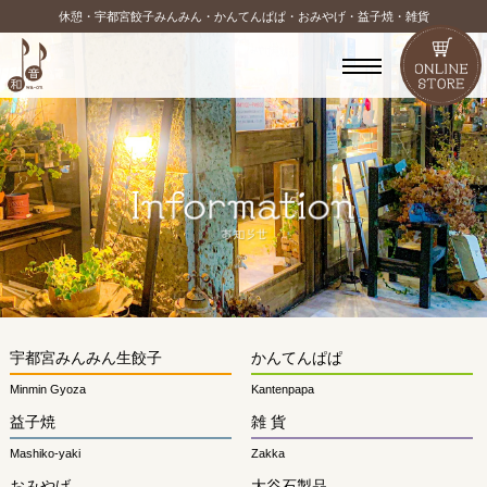
休憩・宇都宮餃子みんみん・かんてんぱぱ・おみやげ・益子焼・雑貨
宇都宮みんみん生餃子
かんてんぱぱ
Minmin Gyoza
Kantenpapa
益子焼
雑 貨
Mashiko-yaki
Zakka
おみやげ
大谷石製品