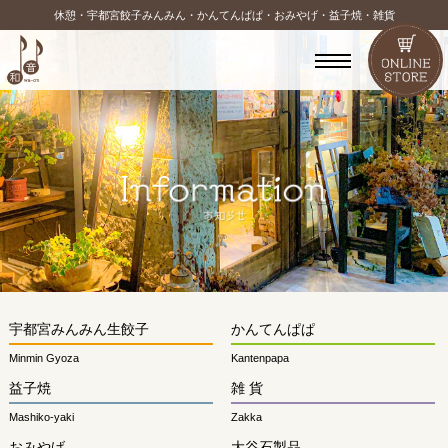
休憩・宇都宮餃子みんみん・かんてんぱぱ・おみやげ・益子焼・雑貨
宇都宮みんみん生餃子
かんてんぱぱ
Minmin Gyoza
Kantenpapa
益子焼
雑 貨
Mashiko-yaki
Zakka
おみやげ
大谷石製品