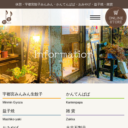
休憩・宇都宮餃子みんみん・かんてんぱぱ・おみやげ・益子焼・雑貨
宇都宮みんみん生餃子
かんてんぱぱ
Minmin Gyoza
Kantenpapa
益子焼
雑 貨
Mashiko-yaki
Zakka
おみやげ
大谷石製品