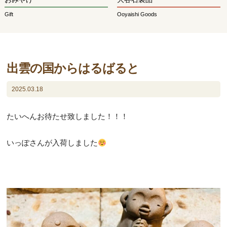
Gift
Ooyaishi Goods
出雲の国からはるばると
2025.03.18
たいへんお待たせ致しました！！！
いっぽさんが入荷しました