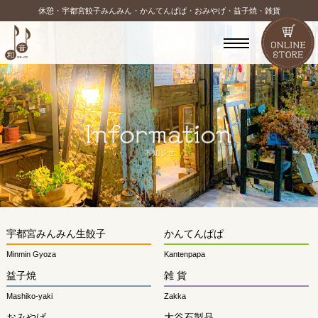
休憩・宇都宮餃子みんみん・かんてんぱぱ・おみやげ・益子焼・雑貨
宇都宮みんみん生餃子
かんてんぱぱ
Minmin Gyoza
Kantenpapa
益子焼
雑 貨
Mashiko-yaki
Zakka
おみやげ
大谷石製品