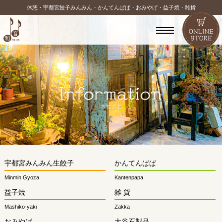
休憩・宇都宮餃子みんみん・かんてんぱぱ・おみやげ・益子焼・雑貨
宇都宮みんみん生餃子
かんてんぱぱ
Minmin Gyoza
Kantenpapa
益子焼
雑 貨
Mashiko-yaki
Zakka
おみやげ
大谷石製品