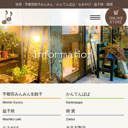
休憩・宇都宮餃子みんみん・かんてんぱぱ・おみやげ・益子焼・雑貨
宇都宮みんみん生餃子
かんてんぱぱ
Minmin Gyoza
Kantenpapa
益子焼
雑 貨
Mashiko-yaki
Zakka
おみやげ
大谷石製品