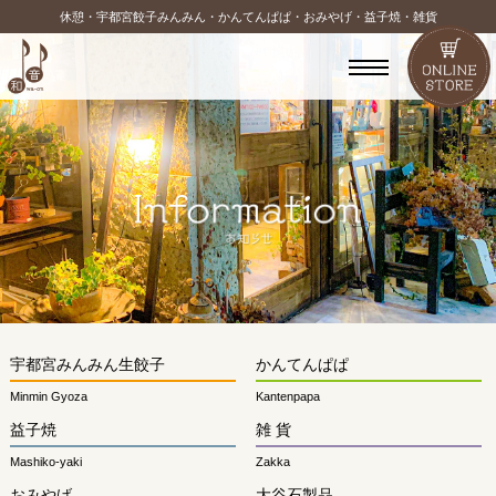
休憩・宇都宮餃子みんみん・かんてんぱぱ・おみやげ・益子焼・雑貨
宇都宮みんみん生餃子
かんてんぱぱ
Minmin Gyoza
Kantenpapa
益子焼
雑 貨
Mashiko-yaki
Zakka
おみやげ
大谷石製品