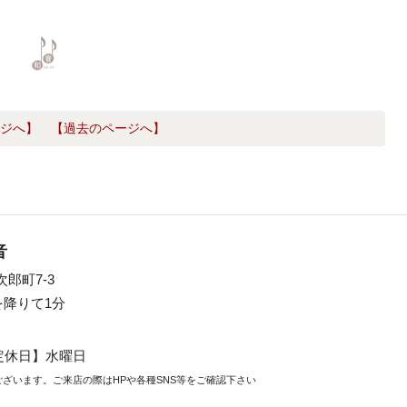
ジへ】
【過去のページへ】
音
次郎町7-3
降りて1分
定休日】水曜日
ございます。
ご来店の際はHPや各種SNS等
をご確認下さい