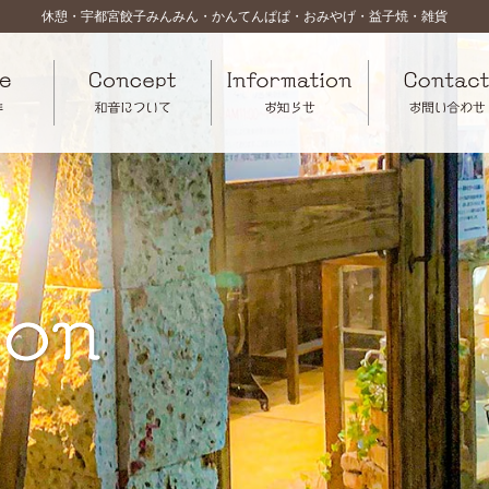
休憩・宇都宮餃子みんみん・かんてんぱぱ・おみやげ・益子焼・雑貨