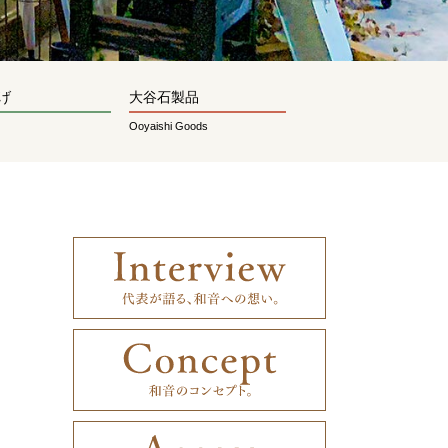
げ
大谷石製品
Ooyaishi Goods