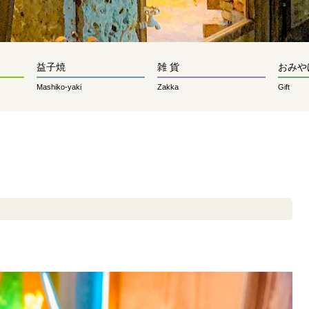
益子焼
雑 貨
おみや
Mashiko-yaki
Zakka
Gift