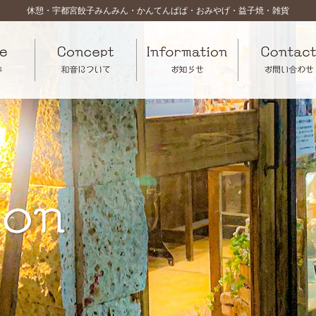
休憩・宇都宮餃子みんみん・かんてんぱぱ・おみやげ・益子焼・雑貨