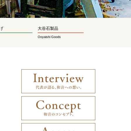
げ
大谷石製品
Ooyaishi Goods