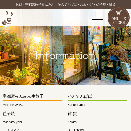
休憩・宇都宮餃子みんみん・かんてんぱぱ・おみやげ・益子焼・雑貨
宇都宮みんみん生餃子
かんてんぱぱ
Minmin Gyoza
Kantenpapa
益子焼
雑 貨
Mashiko-yaki
Zakka
おみやげ
大谷石製品