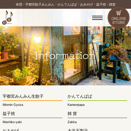
休憩・宇都宮餃子みんみん・かんてんぱぱ・おみやげ・益子焼・雑貨
宇都宮みんみん生餃子
かんてんぱぱ
Minmin Gyoza
Kantenpapa
益子焼
雑 貨
Mashiko-yaki
Zakka
おみやげ
大谷石製品