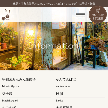
休憩・宇都宮餃子みんみん・かんてんぱぱ・おみやげ・益子焼・雑貨
宇都宮みんみん生餃子
かんてんぱぱ
Minmin Gyoza
Kantenpapa
益子焼
雑 貨
Mashiko-yaki
Zakka
おみやげ
大谷石製品