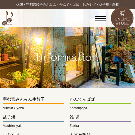
休憩・宇都宮餃子みんみん・かんてんぱぱ・おみやげ・益子焼・雑貨
宇都宮みんみん生餃子
かんてんぱぱ
Minmin Gyoza
Kantenpapa
益子焼
雑 貨
Mashiko-yaki
Zakka
おみやげ
大谷石製品