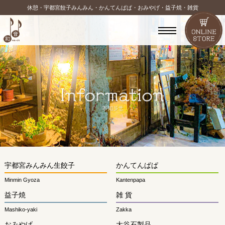
休憩・宇都宮餃子みんみん・かんてんぱぱ・おみやげ・益子焼・雑貨
宇都宮みんみん生餃子
かんてんぱぱ
Minmin Gyoza
Kantenpapa
益子焼
雑 貨
Mashiko-yaki
Zakka
おみやげ
大谷石製品