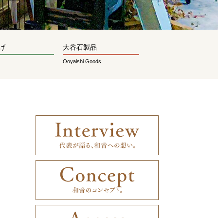
げ
大谷石製品
Ooyaishi Goods