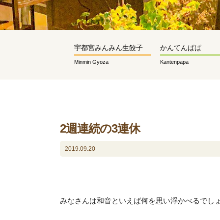
宇都宮みんみん生餃子
かんてんぱぱ
Minmin Gyoza
Kantenpapa
2週連続の3連休
2019.09.20
みなさんは和音といえば何を思い浮かべるでし