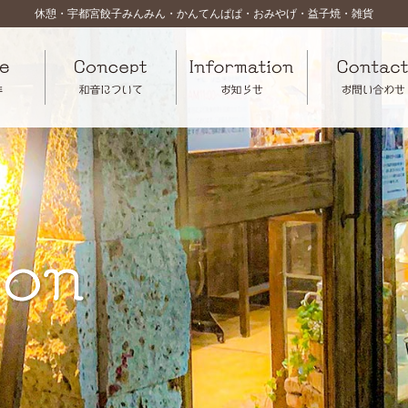
休憩・宇都宮餃子みんみん・かんてんぱぱ・おみやげ・益子焼・雑貨